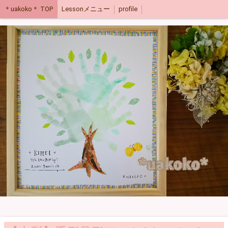
＊uakoko＊ TOP
Lessonメニュー
profile