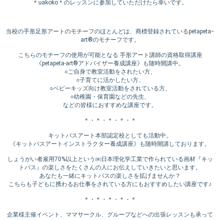
＊uakoko＊のレッスンに参加していただけたら幸いです。
当校の手形足形アートのモチーフのほとんどは、商標登録されているpetapetaｰ
art®のモチーフです。
こちらのモチーフの使用が可能となる 手形アート講師の資格取得講座
《petapeta-art®️アドバイザー養成講座》も随時開講中。
○ご自身で教室活動をされたい方、
○子育てに活かしたい方、
○ベビーキッズ向け教室活動をされている方、
○幼稚園・保育園などの先生、
などの皆様におすすめな講座です。
＊・＊・＊・＊・＊
キットパスアート本部認定校としても活動中。
《キットパスアートインストラクター養成講座》も随時開講しております。
しょうがい者雇用70%以上という㈱日本理化学工業で作られている画材『キッ
トパス』の楽しさをたくさんの人にお伝えしていきたいと思います。
あなたも一緒にキットパスの楽しさを拡げませんか？
こちらも子どもに携わるお仕事をされている方にもおすすめしたい講座です♪
＊・＊・＊・＊・＊
企業様主催イベント、ママサークル、グループなどへの出張レッスンも承って