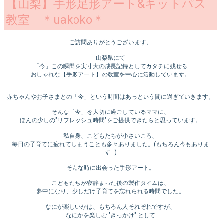
【山梨】手形足形アート&キットパス
教室 ＊uakoko＊
ご訪問ありがとうございます。
山梨県にて
「今」この瞬間を実寸大の成長記録としてカタチに残せる
おしゃれな【手形アート】の教室を中心に活動しています。
赤ちゃんやお子さまとの「今」という時間はあっという間に過ぎていきます。
そんな「今」を大切に過ごしているママに、
ほんの少しの"リフレッシュ時間"をご提供できたらと思っています。
私自身、こどもたちが小さいころ、
毎日の子育てに疲れてしまうことも多々ありました。(もちろん今もありま
す…)
そんな時に出会った手形アート。
こどもたちが寝静まった後の製作タイムは、
夢中になり、少しだけ子育てを忘れられる時間でした。
なにが楽しいかは、もちろん人それぞれですが、
なにかを楽しむ "きっかけ" として